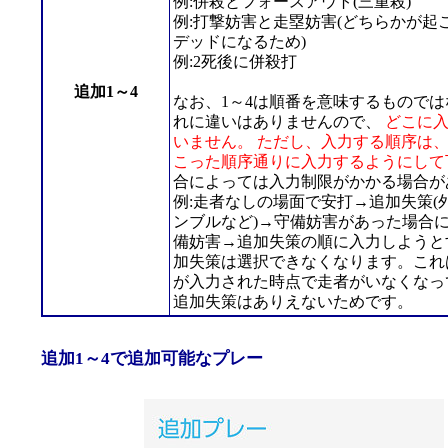
例:併殺とフォースアウト(三重殺)
例:打撃妨害と走塁妨害(どちらかが起
デッドになるため)
例:2死後に併殺打
追加1～4
なお、1～4は順番を意味するもので
れに違いはありませんので、
どこに
いません。 ただし、入力する順序は
こった順序通りに入力するようにして
合によっては入力制限がかかる場合が
例:走者なしの場面で安打→追加失策(
ンブルなど)→守備妨害があった場合に
備妨害→追加失策の順に入力しようと
加失策は選択できなくなります。これ
が入力された時点で走者がいなくなっ
追加失策はありえないためです。
追加1～4で追加可能なプレー