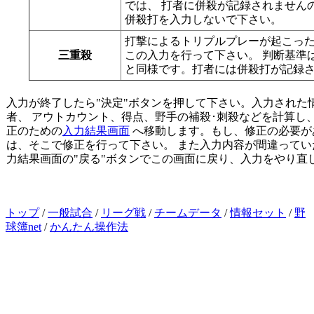
では、 打者に併殺が記録されません
併殺打を入力しないで下さい。
打撃によるトリプルプレーが起こっ
三重殺
この入力を行って下さい。 判断基準
と同様です。打者には併殺打が記録
入力が終了したら"決定"ボタンを押して下さい。入力された
者、 アウトカウント、得点、野手の補殺･刺殺などを計算し、
正のための
入力結果画面
へ移動します。もし、修正の必要が
は、そこで修正を行って下さい。 また入力内容が間違ってい
力結果画面の"戻る"ボタンでこの画面に戻り、入力をやり直
トップ
/
一般試合
/
リーグ戦
/
チームデータ
/
情報セット
/
野
球簿net
/
かんたん操作法