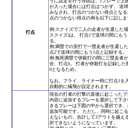
うに設定を行う理由は、1プレーで上
が入った場合には打点はつかず、 送
みなされ、打点のつかない得点となる
点のつかない得点の例を以下に記しま
例:スクイズで二人の走者が生還した場
打点
スクイズ)は、 打点1で送球の間にもう
る。
例:満塁での安打で一塁走者が生還し
点2で送球の間にもう1点と記録する。
例:無死満塁で併殺打の間に三塁走者
合、打点0。 打者が併殺打を記録した
0となるため。
なお、フライ、ライナー時に打点1を
自動的に犠飛が設定されます。
現在の打者の打撃の直後に起こったプ
内容に追加するプレーを選択して下さ
きるプレーは下図の中から選択でき、
追加可能です。 ただし、同時に起こ
えないもの、合計して3アウトを越え
択できないようになっています。