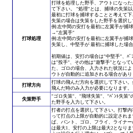
打球を処理した野手、アウトになった
て下さい。 "処理"とは、捕球の失策
最初に打球を捕球することと考えて下
失策の場合は失策をした野手を選択し
例:左中間の安打を最初に左翼手が捕
→"左翼手"
打球処理
例:左中間の安打を最初に左翼手が捕
失策し、中堅手が 最初に捕球した場合
初期値は、安打の場合は"中堅手"、ﾊﾞ
は"投手"、その他は"遊撃手"となって
た、ゴロの場合、入力された状況によ
ウトが自動的に追加される場合があり
打球の飛んだ方向を選択して下さい。
打球方向
飛んだ時のみ入力が必要になります。
"ゴロ失策"、"飛球失策"、"ﾊﾞﾝﾄ失策
失策野手
た野手を入力して下さい。
打者の打点を選択して下さい。打撃内
って打点の上限が自動的に設定されま
ば、バント、ゴロ、フライ、ライナー
は最大1、安打の上限は最大2となりま