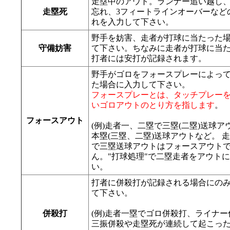
走塁中のアウト。ランナー追い越し
走塁死
忘れ、3フィートラインオーバーなど
れを入力して下さい。
野手を妨害、走者が打球に当たった
守備妨害
て下さい。ちなみに走者が打球に当
打者には安打が記録されます。
野手がゴロをフォースプレーによっ
た場合に入力して下さい。
フォースプレーとは、タッチプレー
いゴロアウトのとり方を指します
。
フォースアウト
(例)走者一、二塁で三塁(二塁)送球
本塁(三塁、二塁)送球アウトなど。 
で三塁送球アウトはフォースアウト
ん。"打球処理"で二塁走者をアウトに
い。
打者に併殺打が記録される場合にの
て下さい。
併殺打
(例)走者一塁でゴロ併殺打、ライナ
三振併殺や走塁死が連続して起こっ